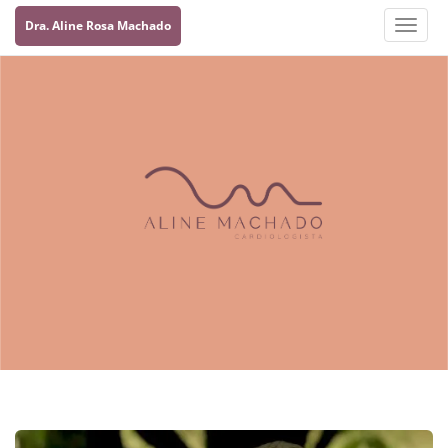
Dra. Aline Rosa Machado
Toggle